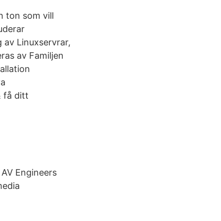
 ton som vill
uderar
 av Linuxservrar,
eras av Familjen
llation
va
 få ditt
. AV Engineers
media