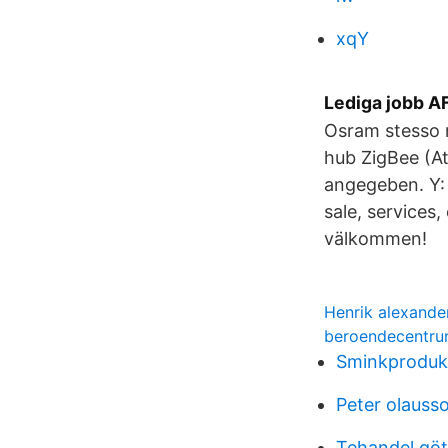
xqY
Lediga jobb A
Osram stesso r
hub ZigBee (A
angegeben. Y: c
sale, services
välkommen!
Henrik alexande
beroendecentrum
Sminkproduk
Peter olauss
Tehandel gö