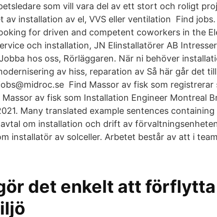
sledare som vill vara del av ett stort och roligt pro
 av installation av el, VVS eller ventilation Find jobs
looking for driven and competent coworkers in the Ele
ervice och installation, JN Elinstallatörer AB Intresse
Jobba hos oss, Rörläggaren. När ni behöver installati
modernisering av hiss, reparation av Så här går det ti
.jobs@​midroc.se Find Massor av fisk som registrerar 
assor av fisk som Installation Engineer Montreal B
21. Many translated example sentences containing 
avtal om installation och drift av förvaltningsenhete
 installatör av solceller. Arbetet består av att i team
ör det enkelt att förflytta 
ljö