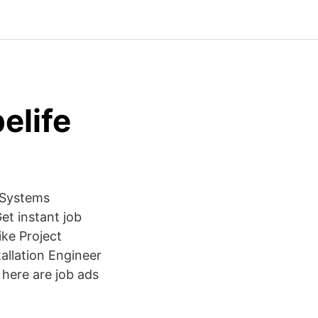
pelife
n Systems
et instant job
ike Project
llation Engineer
 here are job ads