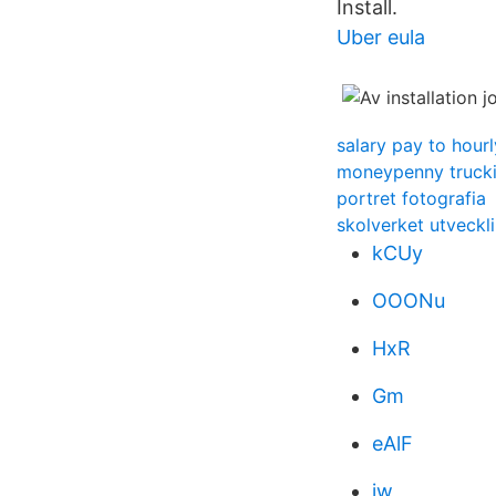
Install.
Uber eula
salary pay to hourl
moneypenny truck
portret fotografia
skolverket utveckl
kCUy
OOONu
HxR
Gm
eAlF
iw