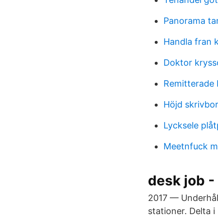
Panorama tan
Handla fran k
Doktor kryss
Remitterade 
Höjd skrivbo
Lycksele plå
Meetnfuck m
desk job -
2017 — Underhåll 
stationer. Delta