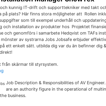
 och kunnig IT-drift och supporttekniker med takt och
på plats? Här finns stora möjligheter att Rollen inkl
suppgifter som till exempel underhåll och uppdatering
g och installation av produkter hos Projektet finansi
se och genomförs i samarbete Hedqvist om TAFs insta
önster av systrarna Jobs Jobsafe erbjuder effekti
på ett enkelt sätt. utbilda dig var du än befinner dig &
direkt!
lt från skärmar till styrsystem.
ng
Job Description & Responsibilities of AV Engineer
are an authority figure in the operational of multi
 the business.