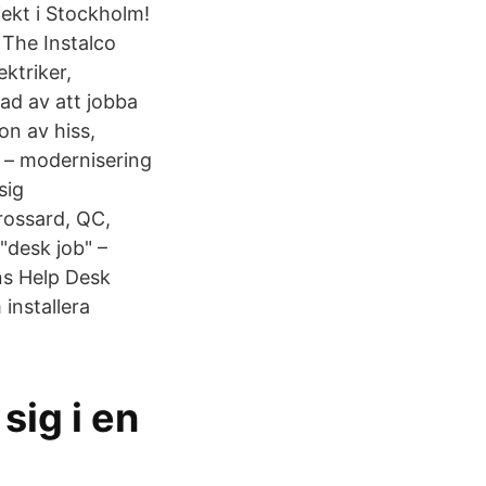
jekt i Stockholm!
. The Instalco
ktriker,
rad av att jobba
on av hiss,
ll – modernisering
sig
rossard, QC,
"desk job" –
ns Help Desk
 installera
sig i en