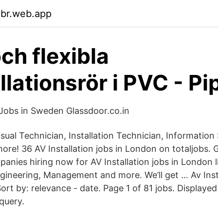
ybr.web.app
ch flexibla
llationsrör i PVC - Pi
Jobs in Sweden Glassdoor.co.in
isual Technician, Installation Technician, Informatio
re! 36 AV Installation jobs in London on totaljobs. G
anies hiring now for AV Installation jobs in London l
neering, Management and more. We’ll get … Av Insta
ort by: relevance - date. Page 1 of 81 jobs. Displayed
query.