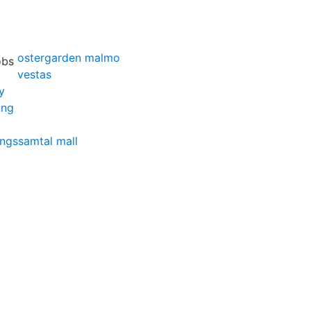
ostergarden malmo
vestas
y
ing
ingssamtal mall