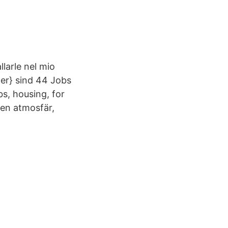
larle nel mio
er} sind 44 Jobs
bs, housing, for
pen atmosfär,