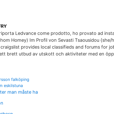
FRY
iporta Ledvance come prodotto, ho provato ad instal
thom Homey) Im Profil von Sevasti Tsaousidou {she/h
raigslist provides local classifieds and forums for jo
, ett brett utbud av utskott och aktiviteter med en öp
rsson falköping
 eskilstuna
ter man måste ha
on
teborg