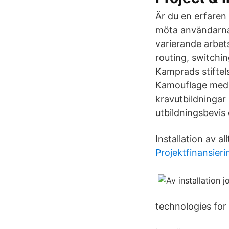
Är du en erfaren
möta användarna 
varierande arbet
routing, switchin
Kamprads stiftel
Kamouflage med m
kravutbildningar 
utbildningsbevis 
Installation av al
Projektfinansieri
technologies for