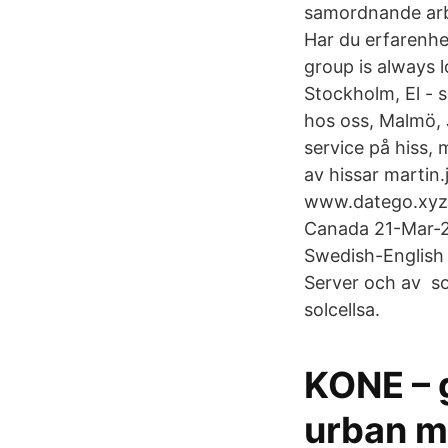
samordnande arbet
Har du erfarenhet
group is always 
Stockholm, El - s
hos oss, Malmö, 
service på hiss, 
av hissar martin
www.datego.xyz M
Canada 21-Mar-20
Swedish-English 
Server och av som
solcellsa.
KONE – g
urban mi