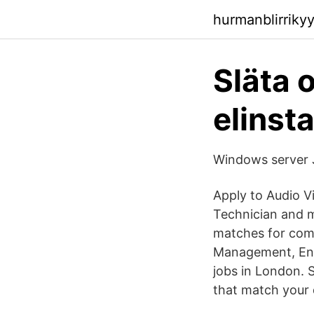
hurmanblirriky
Släta o
elinsta
Windows server 
Apply to Audio V
Technician and mo
matches for comp
Management, Engi
jobs in London. S
that match your 