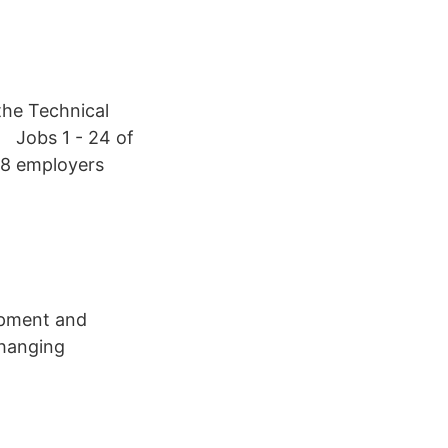
the Technical
o Jobs 1 - 24 of
. 8 employers
uipment and
changing