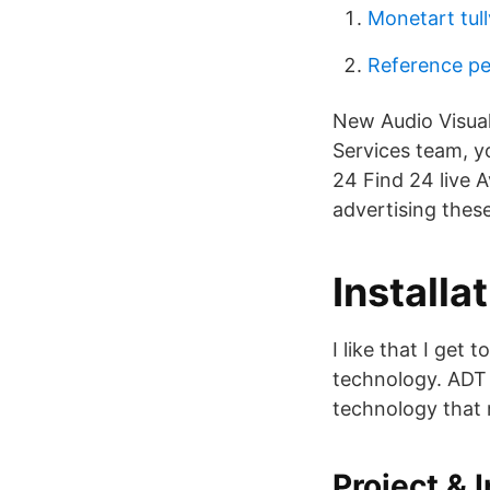
Monetart tul
Reference p
New Audio Visual
Services team, yo
24 Find 24 live 
advertising thes
Installa
I like that I get
technology. ADT 
technology that 
Project & 