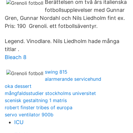
Berättelsen om två års italienska
fotbollsupplevelser med Gunnar
Gren, Gunnar Nordahl och Nils Liedholm fint ex.
Pris: 190 Grenoli. ett fotbollsäventyr.
Legend. Vinodlare. Nils Liedholm hade många
titlar .
Bleach 8
swing 815
alarmerande servicehund
oka dessert
mångfaldsstudier stockholms universitet
scenisk gestaltning 1 matris
robert finster tribes of europa
servo ventilator 900b
ICU