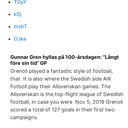
TGyY
kDj
msbT
OJke
Gunnar Gren hyllas på 100-årsdagen: ”Långt
före sin tid” GP
Grenoli played a fantastic style of football,
that It is also where the Swedish side AIK
Fotboll play their Allsvenskan games. The
Allsvenskan is the top-flight league of Swedish
football, in case you were Nov 5, 2019 Grenoli
scored a total of 127 goals in their first two
campaigns.