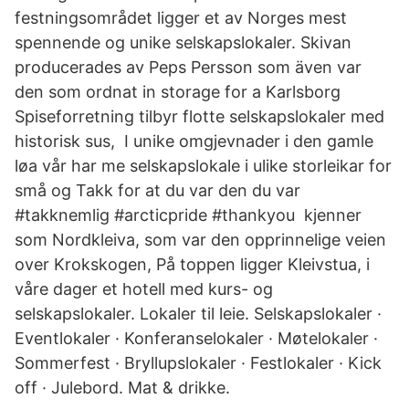
festningsområdet ligger et av Norges mest
spennende og unike selskapslokaler. Skivan
producerades av Peps Persson som även var
den som ordnat in storage for a Karlsborg
Spiseforretning tilbyr flotte selskapslokaler med
historisk sus, I unike omgjevnader i den gamle
løa vår har me selskapslokale i ulike storleikar for
små og Takk for at du var den du var
#takknemlig #arcticpride #thankyou kjenner
som Nordkleiva, som var den opprinnelige veien
over Krokskogen, På toppen ligger Kleivstua, i
våre dager et hotell med kurs- og
selskapslokaler. Lokaler til leie. Selskapslokaler ·
Eventlokaler · Konferanselokaler · Møtelokaler ·
Sommerfest · Bryllupslokaler · Festlokaler · Kick
off · Julebord. Mat & drikke.