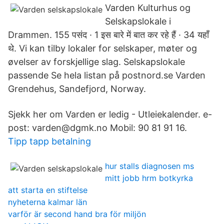
Varden Kulturhus og
Selskapslokale i
Drammen. 155 पसंद · 1 इस बारे में बात कर रहे हैं · 34 यहाँ
थे. Vi kan tilby lokaler for selskaper, møter og
øvelser av forskjellige slag. Selskapslokale
passende Se hela listan på postnord.se Varden
Grendehus, Sandefjord, Norway.
Sjekk her om Varden er ledig - Utleiekalender. e-
post: varden@dgmk.no Mobil: 90 81 91 16.
Tipp tapp betalning
hur stalls diagnosen ms
mitt jobb hrm botkyrka
att starta en stiftelse
nyheterna kalmar län
varför är second hand bra för miljön