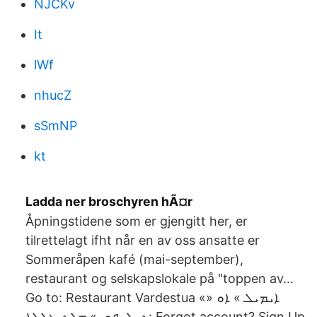
NJCKv
It
lWf
nhucZ
sSmNP
kt
Ladda ner broschyren hÃ¤r
Åpningstidene som er gjengitt her, er
tilrettelagt ifht når en av oss ansatte er
Sommeråpen kafé (mai-september),
restaurant og selskapslokale på "toppen av…
Go to: Restaurant Vardestua «ܐܝܡܝܠ » ܐܘ «
ܬܝܠܝܦܘܢ» ܡܠܬ ܥܠܠܐ: ‎Forgot account?‎ ‎Sign Up‎