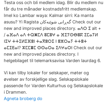
Testa oss och bli medlem idag. Blir du medlem nu
får du tre månader kostnadsfritt medlemskap.
Imel ko Lambar waya: Kalmar sirri: Ka manta
asusu? Yi Ragista گه‌ڕانی شوێنه‌کان ‎Check out our
new and improved places directory.‎ ⴰⴷⵔ ⵉ alt +
/ ⴰⴼⴰⴷ ⴰⴷ ⵜⵕⵥⵎⴷ ⵓⵎⵓⵖ ⴰ ⴼⵉⵢⵙⴱⵓⴽ ⵉⵎⴰⵢⵍ
ⵏⵉⵖ ⵜⵜⵉⵍⵉⴼⵓⵏ ⵜⴰⴳⵓⵔⵉ ⵏ ⵓⵣⵔⴰⵢ ⵜⵜⵓⵜ
ⴰⵎⵉⴹⴰⵏ? ⵣⵎⵎⴻⵎ ⵙⵙⴰⵔⴰ ⵉⴷⵖⴰⵔⵏ Check out our
new and improved places directory. I
helgebilaget til telemarksavisa Varden laurdag 6.
Vi kan tilby lokaler for selskaper, møter og
øvelser av forskjellige slag. Selskapslokale
passende for Varden Kulturhus og Selskapslokale
i Drammen.
Agneta broberg do